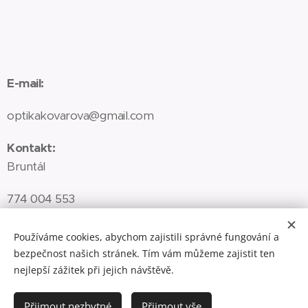
E-mail:
optikakovarova@gmail.com
Kontakt:
Bruntál
774 004 553
Vrbno pod Pradědem
Používáme cookies, abychom zajistili správné fungování a
bezpečnost našich stránek. Tím vám můžeme zajistit ten
774 402 513
nejlepší zážitek při jejich návštěvě.
Přijmout nezbytné
Přijmout vše